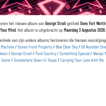
teren het nieuwe album van
George Strait
getiteld
Does Fort Worth
Your Mind
. Het album is uitgebracht op
Maandag 3 Augustus 2026
.
 enkele van zijn andere albums herinneren die hieraan voorafgin
 Machine
/
Ocean Front Property
/
Blue Clear Sky
/
50 Number On
 Neon
/
George Strait
/
Pure Country
/
Something Special
/
Always 
Same
/
Somewhere Down in Texas
/
Carrying Your Love with Me
.