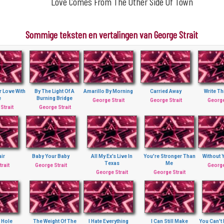
Love Comes From The Other Side Of Town
Sommige teksten en vertalingen van George Strait
r Love With
By The Light Of A
Amarillo By Morning
Carried Away
Write T
e
Burning Bridge
George Strait
George Strait
George
Strait
George Strait
ir
Baby Your Baby
All My Ex’s Live In
You're Stronger Than
Without 
Texas
Me
rait
George Strait
George
George Strait
George Strait
 Hole
The Weight Of The
I Hate Everything
I Can Still Make
You Can't