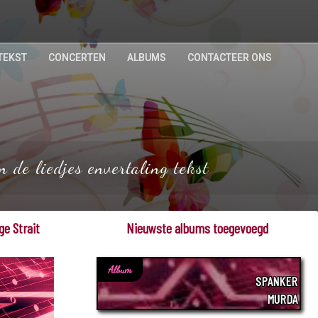
TEKST
CONCERTEN
ALBUMS
CONTACTEER ONS
 de liedjes envertaling tekst
ge Strait
Nieuwste albums toegevoegd
Album
SPANKER
MURDA