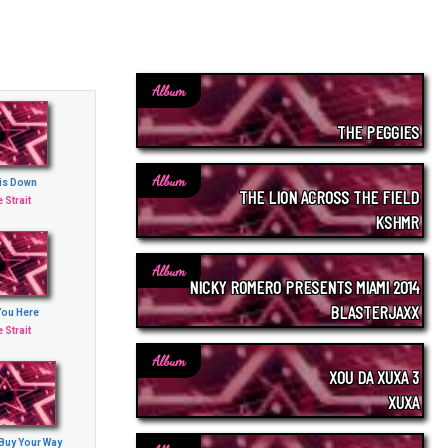
Album
THE PEGGIES
Album
his Down
THE LION ACROSS THE FIELD
 Strait
KSHMR
Album
NICKY ROMERO PRESENTS MIAMI 2014
BLASTERJAXX
You Here
 Strait
Album
XOU DA XUXA 3
XUXA
 Buy Your Way