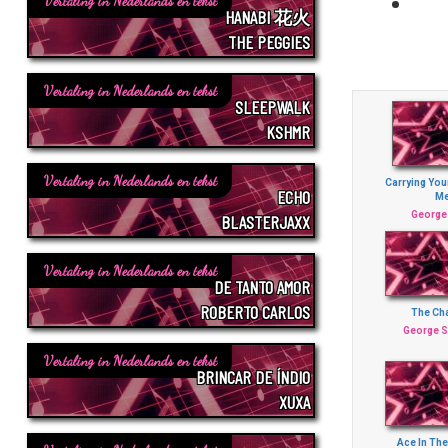
Vertaling in Nederlands en tekst
HANABI 花火
THE PEGGIES
Vertaling in Nederlands en tekst
SLEEPWALK
KSHMR
Vertaling in Nederlands en tekst
Carrying You
ECHO
M
George 
BLASTERJAXX
Vertaling in Nederlands en tekst
DE TANTO AMOR
ROBERTO CARLOS
The Cha
George St
Vertaling in Nederlands en tekst
BRINCAR DE ÍNDIO
XUXA
Ace In The