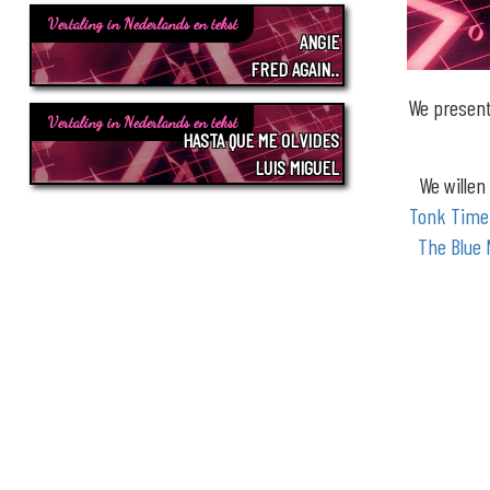
Vertaling in Nederlands en tekst
ANGIE
FRED AGAIN..
We presen
Vertaling in Nederlands en tekst
HASTA QUE ME OLVIDES
LUIS MIGUEL
We willen
Tonk Time
The Blue