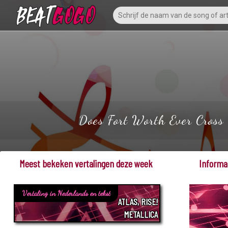
Does Fort Worth Ever Cross Y
Meest bekeken vertalingen deze week
Informat
Vertaling in Nederlands en tekst
ATLAS, RISE!
METALLICA