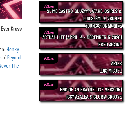
Album
SLIME CASTRO, SLUZYYY, ATAKE, OSIRLS &
LOUIS-ÉMILE VROMET
YOUNG STONER LIFE
 Ever Cross
Album
ACTUAL LIFE (APRIL 14 - DECEMBER 17 2020)
FRED AGAIN..
gen:
Honky
es
/
Beyond
Album
ARIES
Never The
LUIS MIGUEL
Album
END OF AN ERA (DELUXE VERSION)
IGGY AZALEA & GLORIA GROOVE