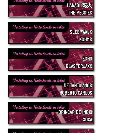
Vertaling in Nederlands en tekst
HANABI 花火
THE PEGGIES
Vertaling in Nederlands en tekst
SLEEPWALK
KSHMR
Vertaling in Nederlands en tekst
ECHO
BLASTERJAXX
Vertaling in Nederlands en tekst
DE TANTO AMOR
ROBERTO CARLOS
Vertaling in Nederlands en tekst
BRINCAR DE ÍNDIO
XUXA