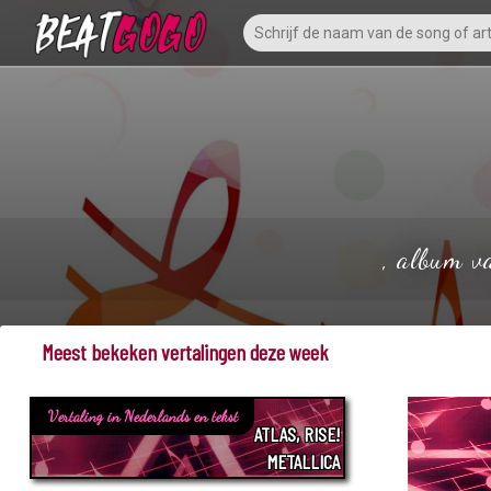
, album v
Meest bekeken vertalingen deze week
Vertaling in Nederlands en tekst
ATLAS, RISE!
METALLICA