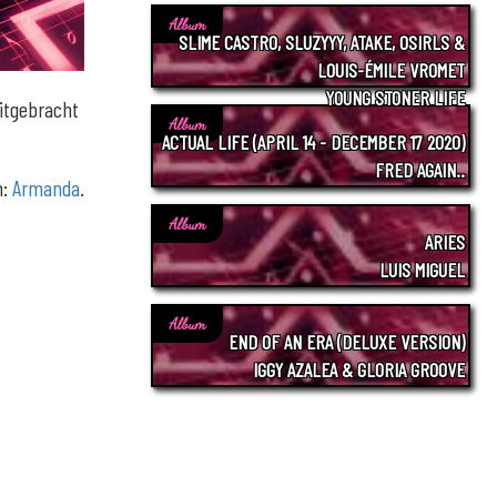
Album
SLIME CASTRO, SLUZYYY, ATAKE, OSIRLS &
LOUIS-ÉMILE VROMET
YOUNG STONER LIFE
uitgebracht
Album
ACTUAL LIFE (APRIL 14 - DECEMBER 17 2020)
FRED AGAIN..
n:
Armanda
.
Album
ARIES
LUIS MIGUEL
Album
END OF AN ERA (DELUXE VERSION)
IGGY AZALEA & GLORIA GROOVE