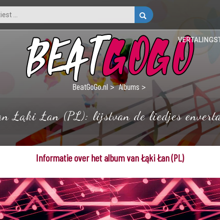
VERTALINGS
BeatGoGo.nl
Albums
an Łąki Łan (PL): lijstvan de liedjes enverta
Informatie over het album van Łąki Łan (PL)