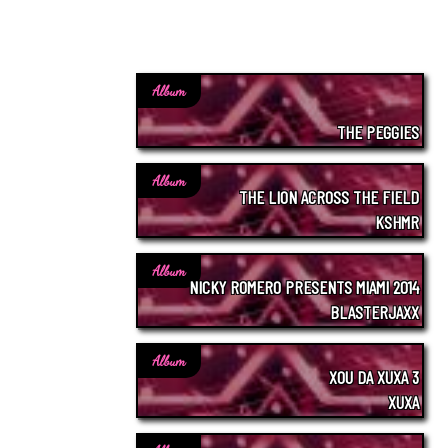
Album
THE PEGGIES
Album
THE LION ACROSS THE FIELD
KSHMR
Album
NICKY ROMERO PRESENTS MIAMI 2014
BLASTERJAXX
Album
XOU DA XUXA 3
XUXA