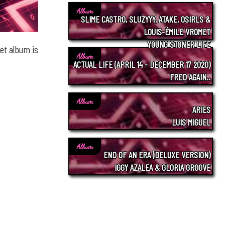
Album
SLIME CASTRO, SLUZYYY, ATAKE, OSIRLS &
LOUIS-ÉMILE VROMET
YOUNG STONER LIFE
Het album is
Album
ACTUAL LIFE (APRIL 14 - DECEMBER 17 2020)
FRED AGAIN..
Album
ARIES
LUIS MIGUEL
Album
END OF AN ERA (DELUXE VERSION)
IGGY AZALEA & GLORIA GROOVE