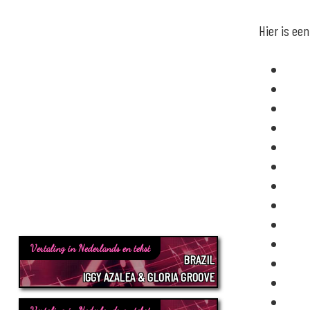
Hier is ee
Vertaling in Nederlands en tekst
BRAZIL
IGGY AZALEA & GLORIA GROOVE