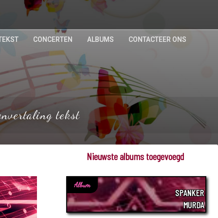
TEKST
CONCERTEN
ALBUMS
CONTACTEER ONS
envertaling tekst
Nieuwste albums toegevoegd
Album
SPANKER
MURDA