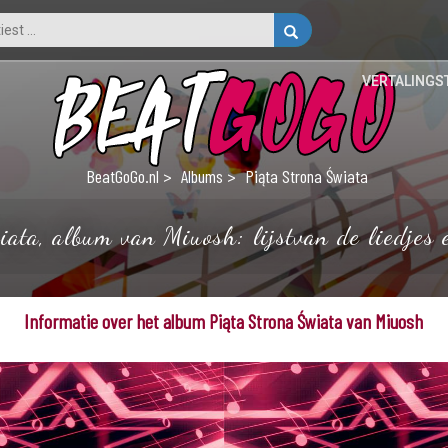
VERTALINGS
BeatGoGo.nl
Albums
Piąta Strona Świata
ata, album van Miuosh: lijstvan de liedjes 
Informatie over het album Piąta Strona Świata van Miuosh