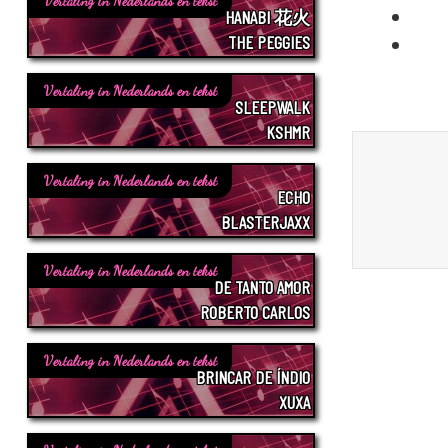
Vertaling in Nederlands en tekst
HANABI 花火
THE PEGGIES
Vertaling in Nederlands en tekst
SLEEPWALK
KSHMR
Vertaling in Nederlands en tekst
ECHO
BLASTERJAXX
Vertaling in Nederlands en tekst
DE TANTO AMOR
ROBERTO CARLOS
Vertaling in Nederlands en tekst
BRINCAR DE ÍNDIO
XUXA