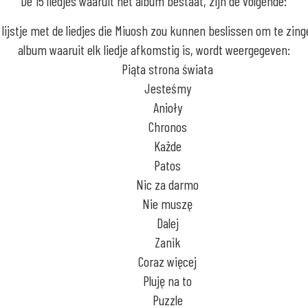
De 15 liedjes waaruit het album bestaat, zijn de volgende:
n lijstje met de liedjes die Miuosh zou kunnen beslissen om te zing
album waaruit elk liedje afkomstig is, wordt weergegeven:
Piąta strona świata
Jesteśmy
Anioły
Chronos
Każde
Patos
Nic za darmo
Nie muszę
Dalej
Zanik
Coraz więcej
Pluję na to
Puzzle