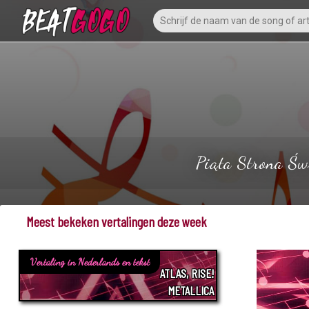
Piąta Strona Świ
Meest bekeken vertalingen deze week
Vertaling in Nederlands en tekst
ATLAS, RISE!
METALLICA