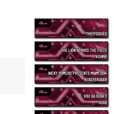
Album
THE PEGGIES
Album
THE LION ACROSS THE FIELD
KSHMR
Album
NICKY ROMERO PRESENTS MIAMI 2014
BLASTERJAXX
Album
XOU DA XUXA 3
XUXA