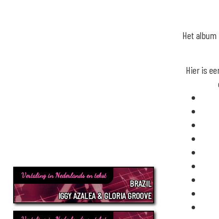
Het album b
Hier is ee
Vertaling in Nederlands en tekst
BRAZIL
IGGY AZALEA & GLORIA GROOVE