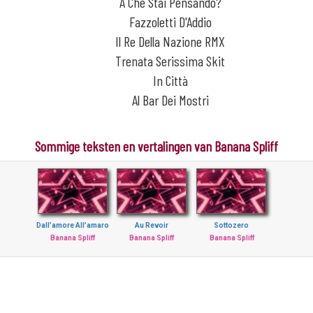
A Che Stai Pensando?
Fazzoletti D'Addio
Il Re Della Nazione RMX
Trenata Serissima Skit
In Città
Al Bar Dei Mostri
Sommige teksten en vertalingen van Banana Spliff
Dall’amore All’amaro
Au Revoir
Sottozero
Banana Spliff
Banana Spliff
Banana Spliff