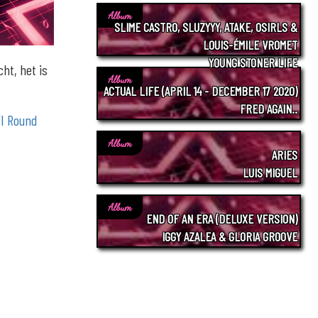
Album
SLIME CASTRO, SLUZYYY, ATAKE, OSIRLS &
LOUIS-ÉMILE VROMET
YOUNG STONER LIFE
cht, het is
Album
ACTUAL LIFE (APRIL 14 - DECEMBER 17 2020)
FRED AGAIN..
I Round
Album
ARIES
LUIS MIGUEL
Album
END OF AN ERA (DELUXE VERSION)
IGGY AZALEA & GLORIA GROOVE