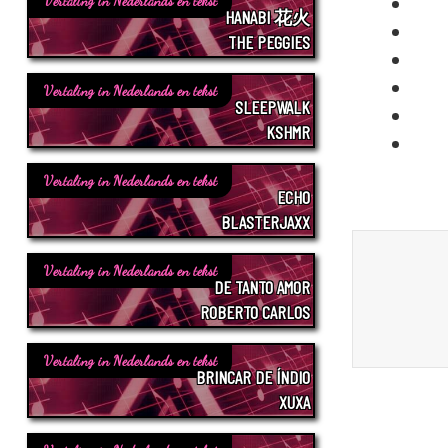
Vertaling in Nederlands en tekst
HANABI 花火
THE PEGGIES
Vertaling in Nederlands en tekst
SLEEPWALK
KSHMR
Vertaling in Nederlands en tekst
ECHO
BLASTERJAXX
Vertaling in Nederlands en tekst
DE TANTO AMOR
ROBERTO CARLOS
Vertaling in Nederlands en tekst
BRINCAR DE ÍNDIO
XUXA