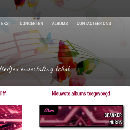
TEKST
CONCERTEN
ALBUMS
CONTACTEER ONS
iedjes envertaling tekst
iff
Nieuwste albums toegevoegd
Album
SPANKER
MURDA