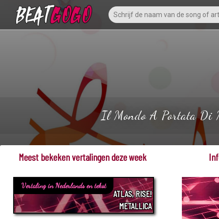
Il Mondo A Portata Di M
Meest bekeken vertalingen deze week
In
Vertaling in Nederlands en tekst
ATLAS, RISE!
METALLICA