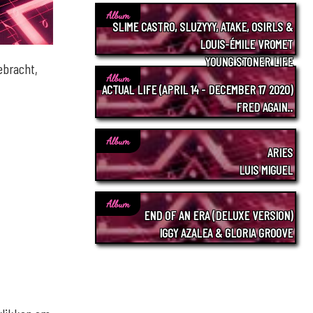
Album
SLIME CASTRO, SLUZYYY, ATAKE, OSIRLS &
LOUIS-ÉMILE VROMET
YOUNG STONER LIFE
ebracht,
Album
ACTUAL LIFE (APRIL 14 - DECEMBER 17 2020)
FRED AGAIN..
Album
ARIES
LUIS MIGUEL
Album
END OF AN ERA (DELUXE VERSION)
IGGY AZALEA & GLORIA GROOVE