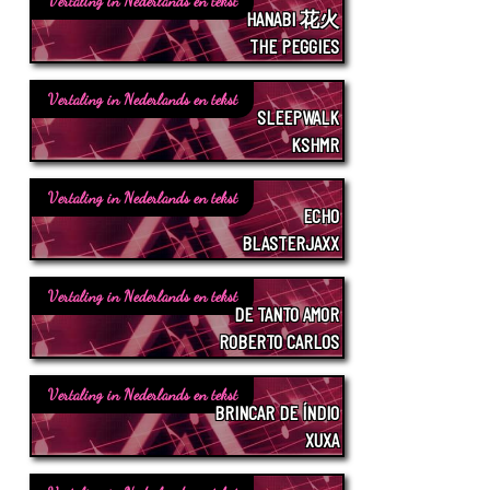
Vertaling in Nederlands en tekst
HANABI 花火
THE PEGGIES
Vertaling in Nederlands en tekst
SLEEPWALK
KSHMR
Vertaling in Nederlands en tekst
ECHO
BLASTERJAXX
Vertaling in Nederlands en tekst
DE TANTO AMOR
ROBERTO CARLOS
Vertaling in Nederlands en tekst
BRINCAR DE ÍNDIO
XUXA