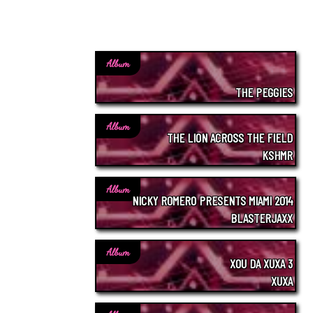
Album
THE PEGGIES
Album
THE LION ACROSS THE FIELD
KSHMR
Album
NICKY ROMERO PRESENTS MIAMI 2014
BLASTERJAXX
Album
XOU DA XUXA 3
XUXA