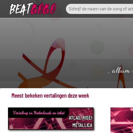
, album 
Meest bekeken vertalingen deze week
Vertaling in Nederlands en tekst
ATLAS, RISE!
METALLICA