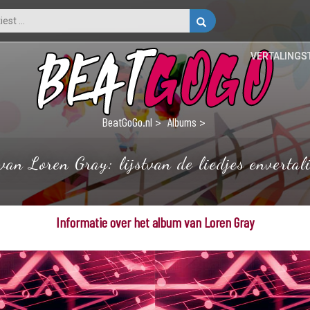
VERTALINGS
BeatGoGo.nl
Albums
van Loren Gray: lijstvan de liedjes envertal
Informatie over het album van Loren Gray