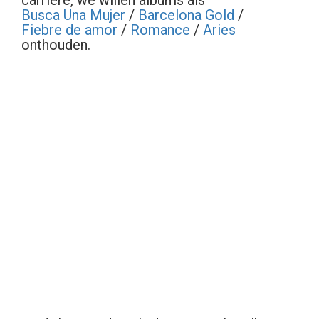
carrière, we willen albums als
Busca Una Mujer
/
Barcelona Gold
/
Fiebre de amor
/
Romance
/
Aries
onthouden.