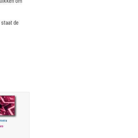
 klikken om
 staat de
mera
va