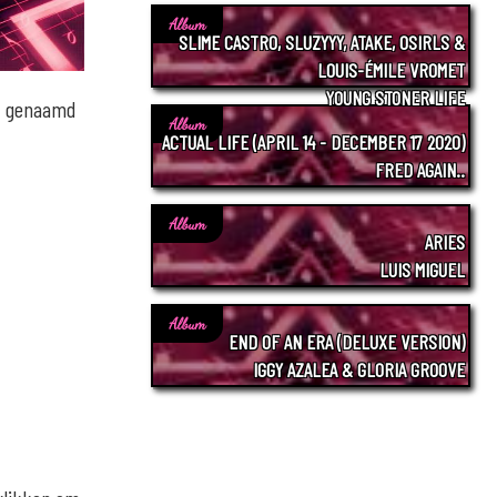
Album
SLIME CASTRO, SLUZYYY, ATAKE, OSIRLS &
LOUIS-ÉMILE VROMET
YOUNG STONER LIFE
t, genaamd
Album
ACTUAL LIFE (APRIL 14 - DECEMBER 17 2020)
FRED AGAIN..
Album
ARIES
LUIS MIGUEL
Album
END OF AN ERA (DELUXE VERSION)
IGGY AZALEA & GLORIA GROOVE