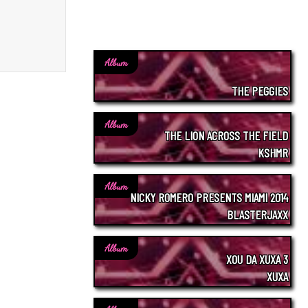
Album
THE PEGGIES
Album
THE LION ACROSS THE FIELD
KSHMR
Album
NICKY ROMERO PRESENTS MIAMI 2014
BLASTERJAXX
Album
XOU DA XUXA 3
XUXA