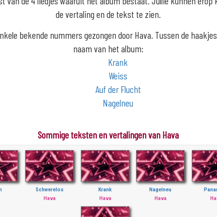
lijst van de 4 liedjes waaruit het album bestaat. Jullie kunnen erop
de vertaling en de tekst te zien.
 enkele bekende nummers gezongen door Hava. Tussen de haakjes
naam van het album:
Krank
Weiss
Auf der Flucht
Nagelneu
Sommige teksten en vertalingen van Hava
n
Schwerelos
Krank
Nagelneu
Pana
Hava
Hava
Hava
Ha