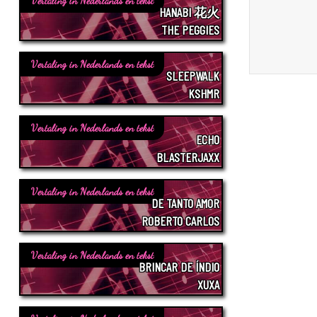
Vertaling in Nederlands en tekst
HANABI 花火
THE PEGGIES
Vertaling in Nederlands en tekst
SLEEPWALK
KSHMR
Vertaling in Nederlands en tekst
ECHO
BLASTERJAXX
Vertaling in Nederlands en tekst
DE TANTO AMOR
ROBERTO CARLOS
Vertaling in Nederlands en tekst
BRINCAR DE ÍNDIO
XUXA