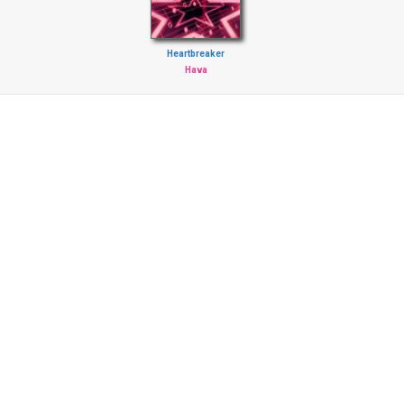
Heartbreaker
Hava