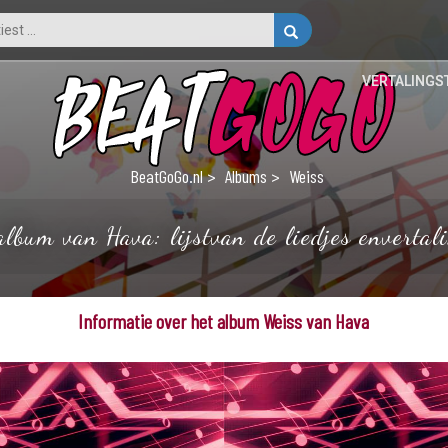
VERTALINGS
BeatGoGo.nl
Albums
Weiss
album van Hava: lijstvan de liedjes envertali
Informatie over het album Weiss van Hava