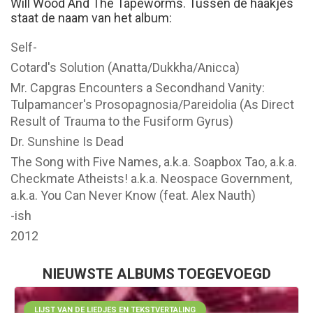
Will Wood And The Tapeworms. Tussen de haakjes
staat de naam van het album:
Self-
Cotard's Solution (Anatta/Dukkha/Anicca)
Mr. Capgras Encounters a Secondhand Vanity:
Tulpamancer's Prosopagnosia/Pareidolia (As Direct
Result of Trauma to the Fusiform Gyrus)
Dr. Sunshine Is Dead
The Song with Five Names, a.k.a. Soapbox Tao, a.k.a.
Checkmate Atheists! a.k.a. Neospace Government,
a.k.a. You Can Never Know (feat. Alex Nauth)
-ish
2012
NIEUWSTE ALBUMS TOEGEVOEGD
LIJST VAN DE LIEDJES EN TEKSTVERTALING