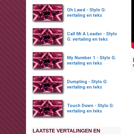
Oh Lawd - Stylo G:
vertaling en teks
Call Mi A Leader - Stylo
G: vertaling en teks
My Number 1 - Stylo G:
vertaling en teks
Dumpling - Stylo G:
vertaling en teks
Touch Down - Stylo G:
vertaling en teks
LAATSTE VERTALINGEN EN