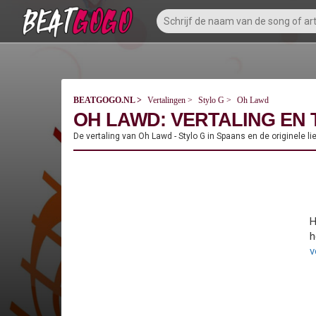
BEATGOGO.NL
Vertalingen
Stylo G
Oh Lawd
OH LAWD: VERTALING EN 
De vertaling van Oh Lawd - Stylo G in Spaans en de originele li
H
h
v