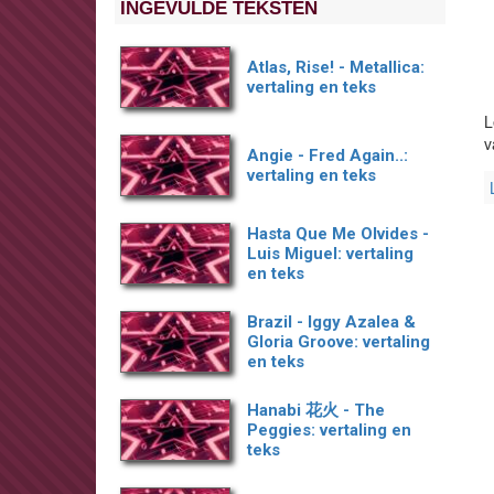
INGEVULDE TEKSTEN
Atlas, Rise! - Metallica:
vertaling en teks
L
v
Angie - Fred Again..:
vertaling en teks
Hasta Que Me Olvides -
Luis Miguel: vertaling
en teks
Brazil - Iggy Azalea &
Gloria Groove: vertaling
en teks
Hanabi 花火 - The
Peggies: vertaling en
teks