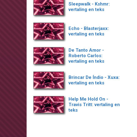
Sleepwalk - Kshmr:
vertaling en teks
Echo - Blasterjaxx:
vertaling en teks
De Tanto Amor -
Roberto Carlos:
vertaling en teks
Brincar De Índio - Xuxa:
vertaling en teks
Help Me Hold On -
Travis Tritt: vertaling en
teks